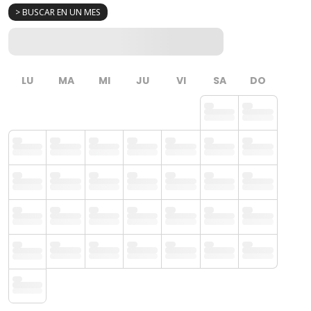
> BUSCAR EN UN MES
LU
MA
MI
JU
VI
SA
DO