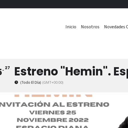
Inicio
Nosotros
Novedades C
Estreno "Hemin". E
27
5
(Todo El Día)
(GMT+00:00)