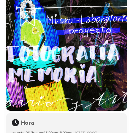
Hora
agosto 26 (jueves)
6:00pm
-
8:00pm
(GMT+00:00)