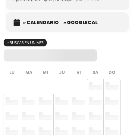
» CALENDARIO
» GOOGLECAL
> BUSCAR EN UN MES
LU
MA
MI
JU
VI
SA
DO