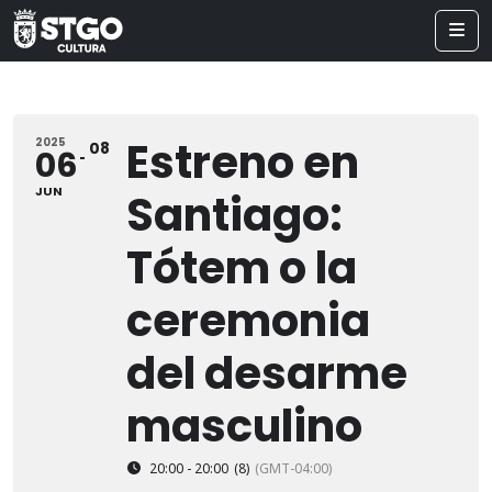
Estreno en
2025
08
06
JUN
Santiago:
Tótem o la
ceremonia
del desarme
masculino
20:00 - 20:00
(8)
(GMT-04:00)