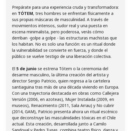
Prepárate para una experiencia cruda y transformadora:
en
TÓTEM
, tres hombres se enfrentan físicamente a
sus propias máscaras de masculinidad. A través de
movimientos intensos, sudor real y una puesta en
escena minimalista, pero poderosa, verás cómo
derriban -golpe a golpe - las estructuras machistas que
los habitan. No es solo una función: es un ritual donde
la vulnerabilidad se convierte en fuerza, y donde el
público se vuelve testigo de una liberación colectiva.
El
5 de junio
se estrena Tótem o la ceremonia del
desarme masculino, la última creación del artista y
director Sergio Patricio, quien regresa a la cartelera
santiaguina tras más de una década viviendo en Europa.
Con una trayectoria destacada en obras como Callejera
Versión (2006, en azoteas), Mujer Instalada (2009, en
museos), Renacimiento (2011, Sala Arrau) y No cubrir
(2014, GAM), Patricio presenta ahora un ritual escénico
que deconstruye las masculinidades tóxicas en el Chile
actual. Esta creación, desarrollada junto a Camilo
Sandoval y Pedro Tugas, combina teatro físico, danza y