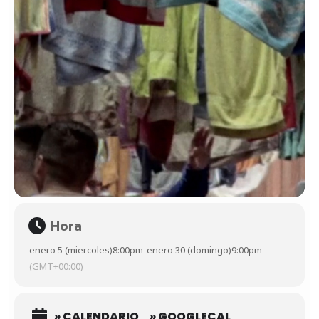
Hora
enero 5 (miercoles)
8:00pm
-
enero 30 (domingo)
9:00pm
(GMT+00:00)
» CALENDARIO
» GOOGLECAL