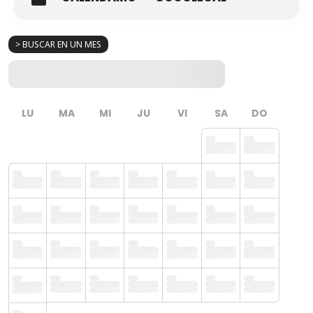
> BUSCAR EN UN MES
LU
MA
MI
JU
VI
SA
DO