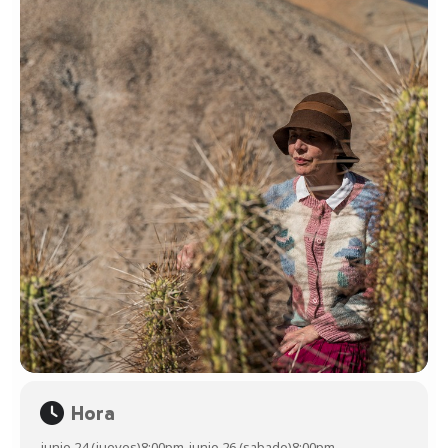
Hora
junio 24 (jueves)
8:00pm
-
junio 26 (sabado)
8:00pm