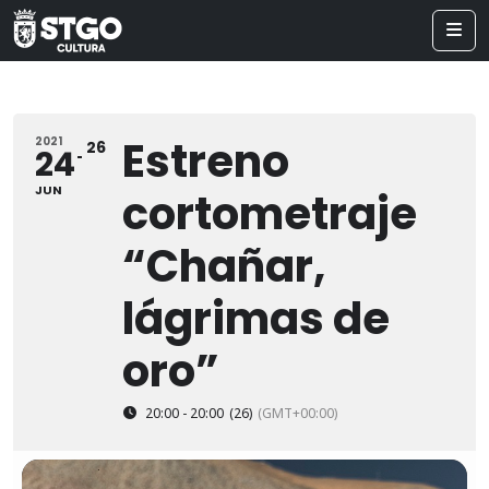
Estreno
2021
26
24
JUN
cortometraje
“Chañar,
lágrimas de
oro”
20:00 - 20:00
(26)
(GMT+00:00)