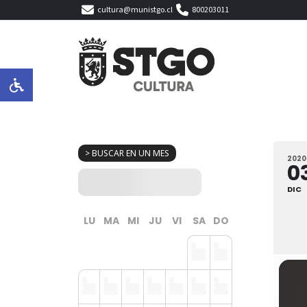
cultura@munistgo.cl
800203011
> BUSCAR EN UN MES
2020
0
DIC
LU
MA
MI
JU
VI
SA
DO