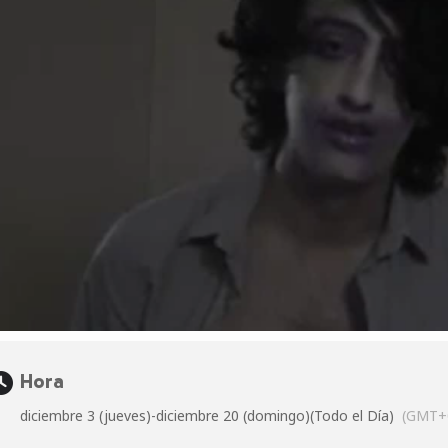
Hora
diciembre 3 (jueves)
-
diciembre 20 (domingo)
(Todo el Día)
(GMT+