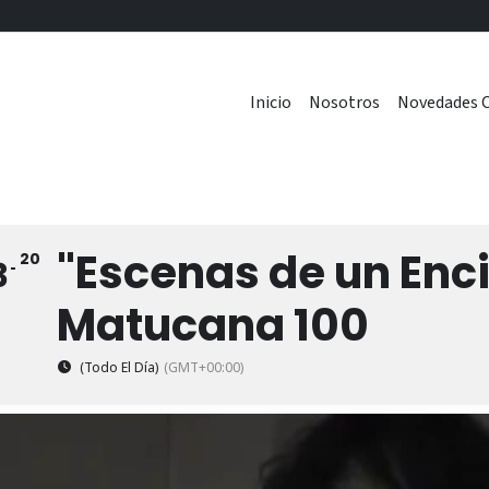
Inicio
Nosotros
Novedades C
"Escenas de un Enci
20
3
Matucana 100
(Todo El Día)
(GMT+00:00)