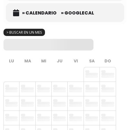
» CALENDARIO
» GOOGLECAL
> BUSCAR EN UN MES
LU
MA
MI
JU
VI
SA
DO