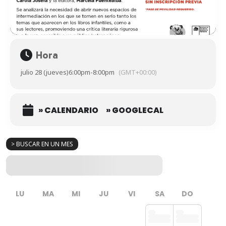
Hora
julio 28 (jueves)
6:00pm
-
8:00pm
(GMT+00:00)
» CALENDARIO
» GOOGLECAL
> BUSCAR EN UN MES
LU
MA
MI
JU
VI
SA
DO