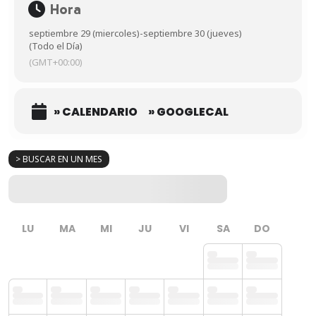
Hora
septiembre 29 (miercoles)
-
septiembre 30 (jueves)
(Todo el Día)
(GMT+00:00)
» CALENDARIO
» GOOGLECAL
> BUSCAR EN UN MES
LU
MA
MI
JU
VI
SA
DO