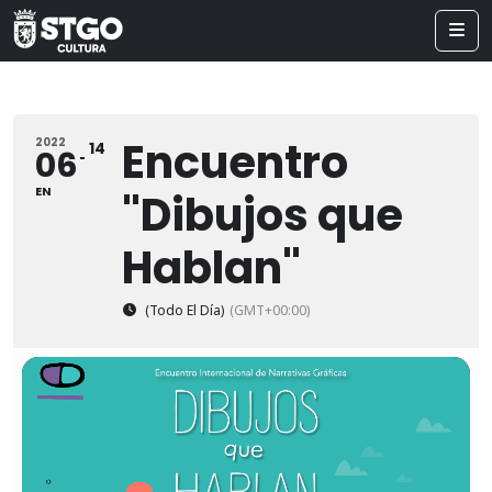
Encuentro
2022
14
06
EN
"Dibujos que
Hablan"
(Todo El Día)
(GMT+00:00)