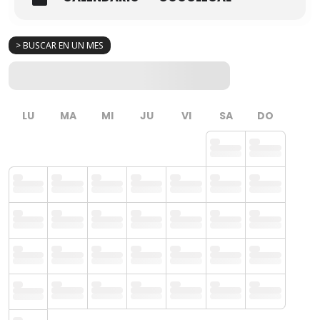
> BUSCAR EN UN MES
LU
MA
MI
JU
VI
SA
DO