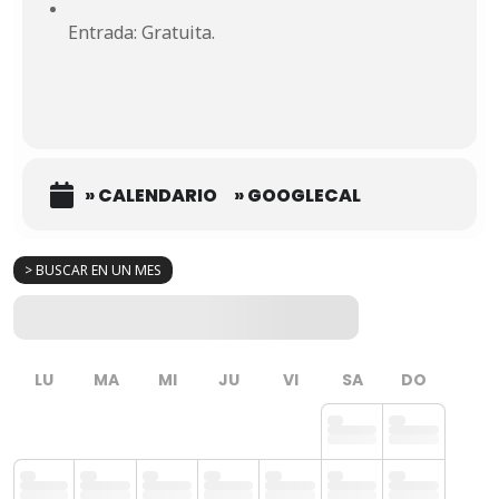
Entrada: Gratuita.
» CALENDARIO
» GOOGLECAL
> BUSCAR EN UN MES
LU
MA
MI
JU
VI
SA
DO