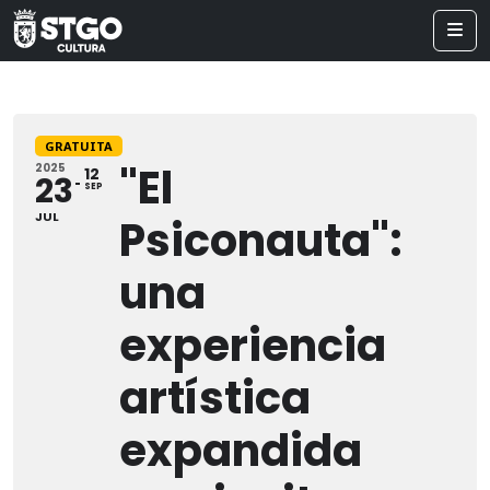
GRATUITA
"El
2025
12
23
SEP
JUL
Psiconauta":
una
experiencia
artística
expandida