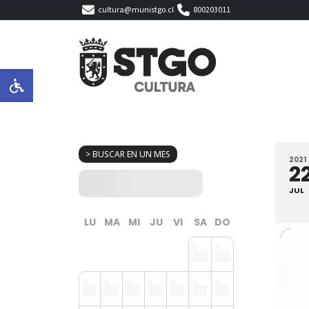
cultura@munistgo.cl
800203011
> BUSCAR EN UN MES
2021
2
JUL
LU
MA
MI
JU
VI
SA
DO