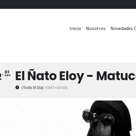
Inicio
Nosotros
Novedades C
El Ñato Eloy - Matu
01
2
AGO
(Todo El Día)
(GMT+00:00)