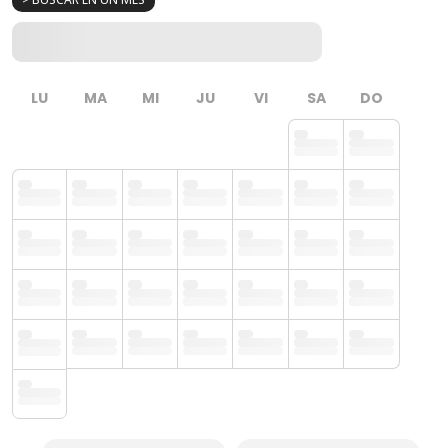
LU
MA
MI
JU
VI
SA
DO