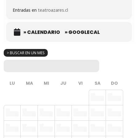
Entradas en
teatroazares.cl
» CALENDARIO
» GOOGLECAL
> BUSCAR EN UN MES
LU
MA
MI
JU
VI
SA
DO