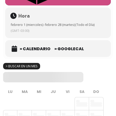
Hora
febrero 1 (miercoles)
-
febrero 28 (martes)
(Todo el Día)
(GMT-03:00)
» CALENDARIO
» GOOGLECAL
> BUSCAR EN UN MES
LU
MA
MI
JU
VI
SA
DO