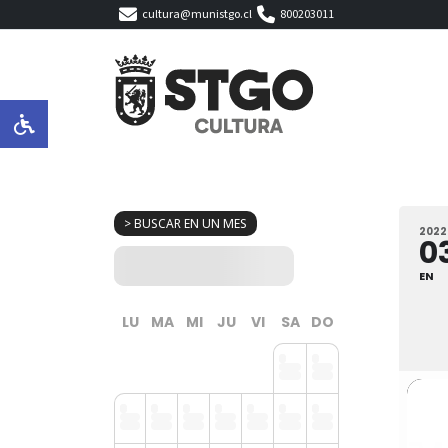
cultura@munistgo.cl
800203011
> BUSCAR EN UN MES
2022
0
EN
LU
MA
MI
JU
VI
SA
DO