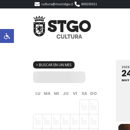
cultura@munistgo.cl
800203011
> BUSCAR EN UN MES
2025
2
MAY
LU
MA
MI
JU
VI
SA
DO