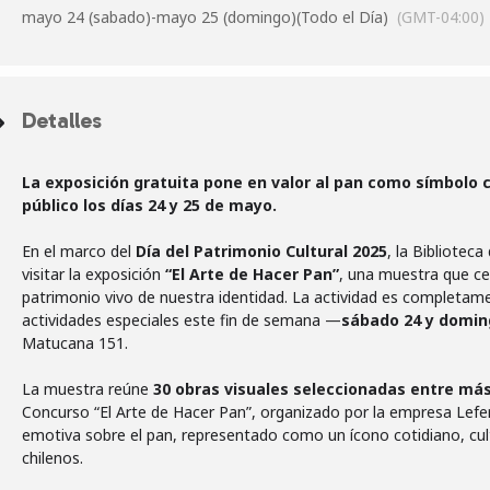
mayo 24 (sabado)
-
mayo 25 (domingo)
(Todo el Día)
(GMT-04:00)
Detalles
La exposición gratuita pone en valor al pan como símbolo cu
público los días 24 y 25 de mayo.
En el marco del
Día del Patrimonio Cultural 2025
, la Bibliotec
visitar la exposición
“El Arte de Hacer Pan”
, una muestra que ce
patrimonio vivo de nuestra identidad. La actividad es completame
actividades especiales este fin de semana —
sábado 24 y domin
Matucana 151.
La muestra reúne
30 obras visuales seleccionadas entre má
Concurso “El Arte de Hacer Pan”, organizado por la empresa Lefer
emotiva sobre el pan, representado como un ícono cotidiano, cultu
chilenos.