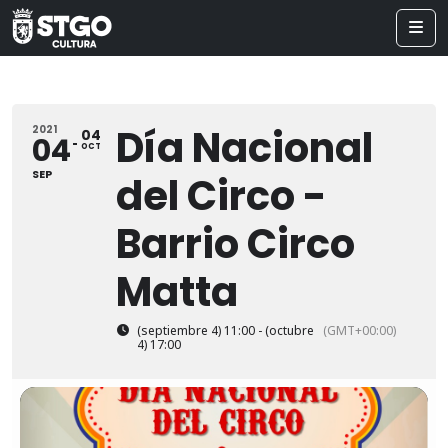
Día Nacional
2021
04
04
OCT
SEP
del Circo -
Barrio Circo
Matta
(septiembre 4) 11:00 - (octubre
(GMT+00:00)
4) 17:00