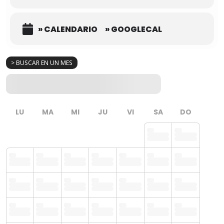
» CALENDARIO
» GOOGLECAL
> BUSCAR EN UN MES
LU
MA
MI
JU
VI
SA
DO