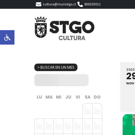
cultura@munistgo.cl
800203011
> BUSCAR EN UN MES
2023
2
NOV
LU
MA
MI
JU
VI
SA
DO