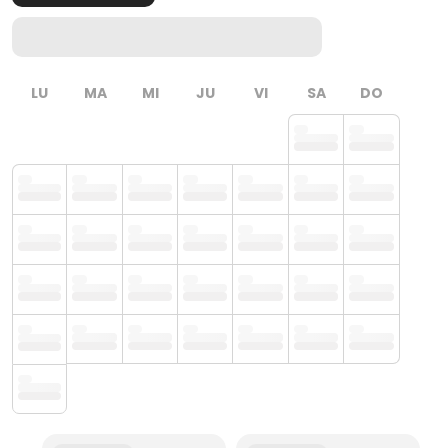
LU
MA
MI
JU
VI
SA
DO