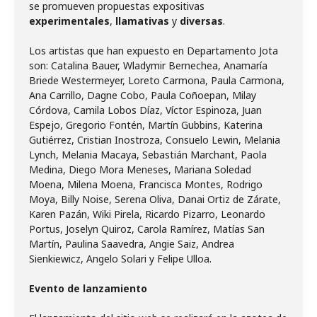
se promueven propuestas expositivas
experimentales
,
llamativas
y
diversas
.
Los artistas que han expuesto en Departamento Jota
son: Catalina Bauer, Wladymir Bernechea, Anamaría
Briede Westermeyer, Loreto Carmona, Paula Carmona,
Ana Carrillo, Dagne Cobo, Paula Coñoepan, Milay
Córdova, Camila Lobos Díaz, Víctor Espinoza, Juan
Espejo, Gregorio Fontén, Martín Gubbins, Katerina
Gutiérrez, Cristian Inostroza, Consuelo Lewin, Melania
Lynch, Melania Macaya, Sebastián Marchant, Paola
Medina, Diego Mora Meneses, Mariana Soledad
Moena, Milena Moena, Francisca Montes, Rodrigo
Moya, Billy Noise, Serena Oliva, Danai Ortiz de Zárate,
Karen Pazán, Wiki Pirela, Ricardo Pizarro, Leonardo
Portus, Joselyn Quiroz, Carola Ramírez, Matías San
Martín, Paulina Saavedra, Angie Saiz, Andrea
Sienkiewicz, Angelo Solari y Felipe Ulloa.
Evento de lanzamiento