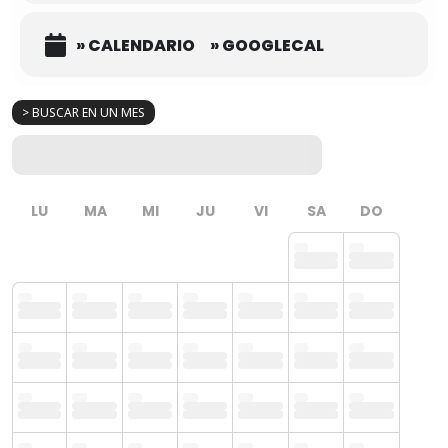
» CALENDARIO
» GOOGLECAL
> BUSCAR EN UN MES
LU
MA
MI
JU
VI
SA
DO