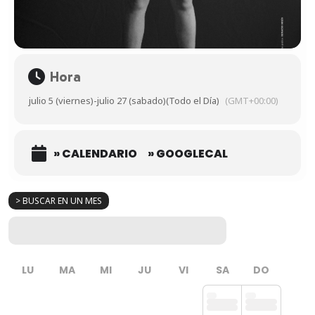
Hora
julio 5 (viernes)
-
julio 27 (sabado)
(Todo el Día)
(GMT+00:00)
» CALENDARIO
» GOOGLECAL
> BUSCAR EN UN MES
LU
MA
MI
JU
VI
SA
DO