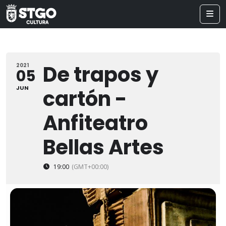
De trapos y
2021
05
JUN
cartón -
Anfiteatro
Bellas Artes
19:00
(GMT+00:00)