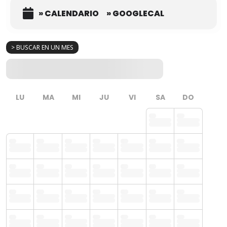
» CALENDARIO
» GOOGLECAL
> BUSCAR EN UN MES
LU
MA
MI
JU
VI
SA
DO