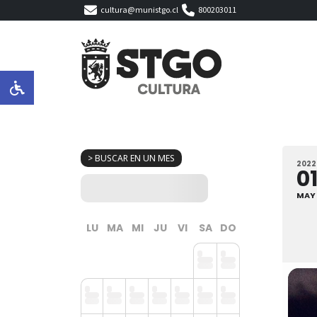
cultura@munistgo.cl
800203011
> BUSCAR EN UN MES
2022
0
MAY
LU
MA
MI
JU
VI
SA
DO