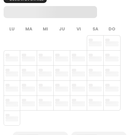
LU
MA
MI
JU
VI
SA
DO