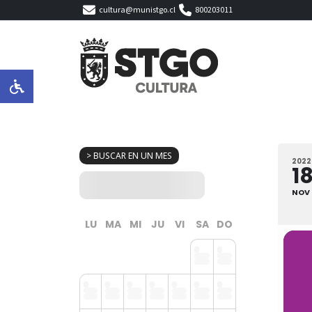
cultura@munistgo.cl
800203011
> BUSCAR EN UN MES
2022
1
NOV
LU
MA
MI
JU
VI
SA
DO