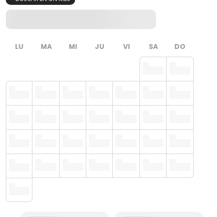
LU
MA
MI
JU
VI
SA
DO