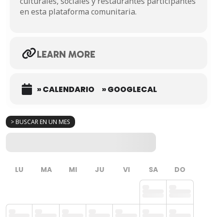
culturales, sociales y restaurantes participantes
en esta plataforma comunitaria.
LEARN MORE
» CALENDARIO
» GOOGLECAL
> BUSCAR EN UN MES
LU
MA
MI
JU
VI
SA
DO