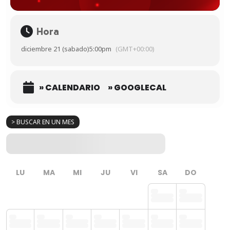
Hora
diciembre 21 (sabado)
5:00pm
(GMT+00:00)
» CALENDARIO
» GOOGLECAL
> BUSCAR EN UN MES
LU
MA
MI
JU
VI
SA
DO