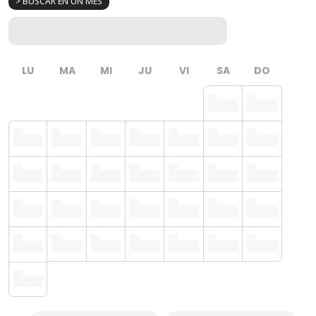
> BUSCAR EN UN MES
LU
MA
MI
JU
VI
SA
DO