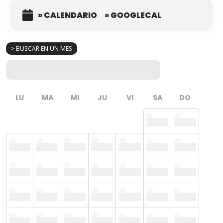
» CALENDARIO
» GOOGLECAL
> BUSCAR EN UN MES
LU
MA
MI
JU
VI
SA
DO