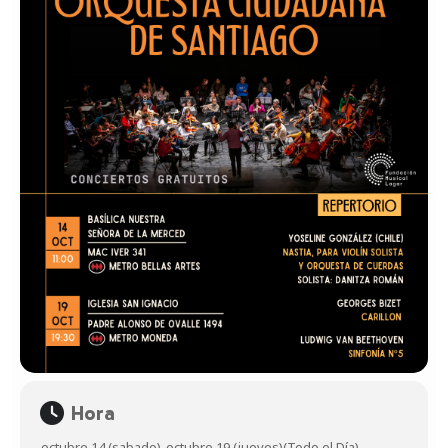
Hora
octubre 14 (sabado)
-
octubre 19 (jueves)
(Todo el Día)