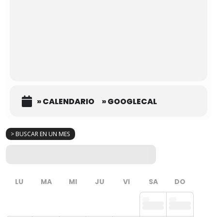
» CALENDARIO
» GOOGLECAL
> BUSCAR EN UN MES
LU
MA
MI
JU
VI
SA
DO