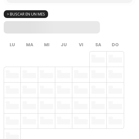
> BUSCAR EN UN MES
LU
MA
MI
JU
VI
SA
DO