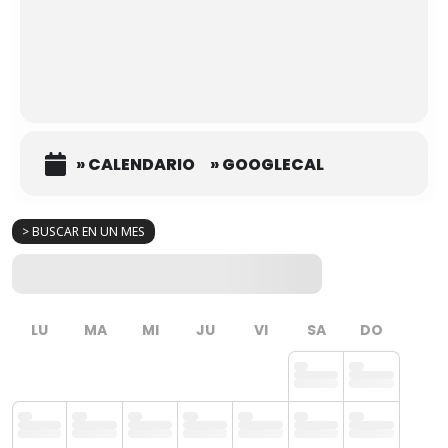
» CALENDARIO
» GOOGLECAL
> BUSCAR EN UN MES
LU
MA
MI
JU
VI
SA
DO