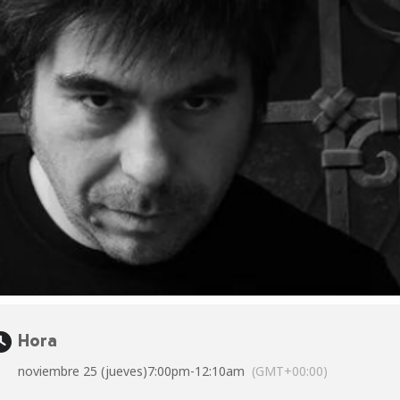
Hora
noviembre 25 (jueves)
7:00pm
-
12:10am
(GMT+00:00)