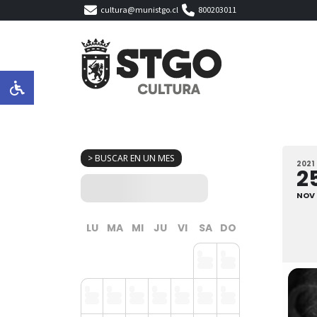
cultura@munistgo.cl
800203011
> BUSCAR EN UN MES
2021
2
NOV
LU
MA
MI
JU
VI
SA
DO