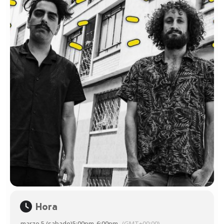
Hora
marzo 5 (sabado)
5:00pm
-
6:00pm
(GMT+00:00)