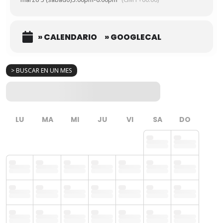
» CALENDARIO
» GOOGLECAL
> BUSCAR EN UN MES
LU
MA
MI
JU
VI
SA
DO