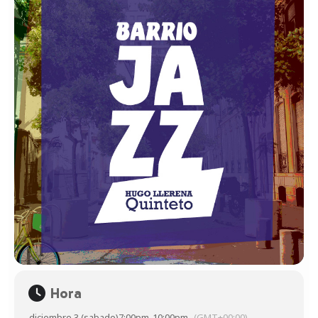
Hora
diciembre 3 (sabado)
7:00pm
-
10:00pm
(GMT+00:00)