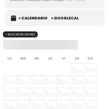
» CALENDARIO
» GOOGLECAL
> BUSCAR EN UN MES
LU
MA
MI
JU
VI
SA
DO