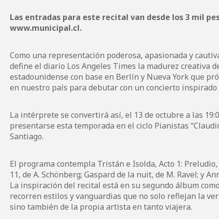
Las entradas para este recital van desde los 3 mil pe
www.municipal.cl
.
Como una representación poderosa, apasionada y cautivad
define el diario Los Angeles Times la madurez creativa d
estadounidense con base en Berlín y Nueva York que pr
en nuestro país para debutar con un concierto inspirado e
La intérprete se convertirá así, el 13 de octubre a las 19:
presentarse esta temporada en el ciclo Pianistas “Claudi
Santiago.
El programa contempla Tristán e Isolda, Acto 1: Preludio,
11, de A. Schönberg; Gaspard de la nuit, de M. Ravel; y Année
La inspiración del recital está en su segundo álbum como
recorren estilos y vanguardias que no solo reflejan la ve
sino también de la propia artista en tanto viajera.