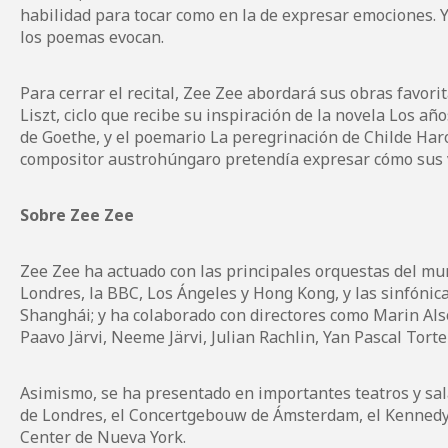
habilidad para tocar como en la de expresar emociones. Y
los poemas evocan.
Para cerrar el recital, Zee Zee abordará sus obras favori
Liszt, ciclo que recibe su inspiración de la novela Los a
de Goethe, y el poemario La peregrinación de Childe Haro
compositor austrohúngaro pretendía expresar cómo sus v
Sobre Zee Zee
Zee Zee ha actuado con las principales orquestas del mun
Londres, la BBC, Los Ángeles y Hong Kong, y las sinfónica
Shanghái; y ha colaborado con directores como Marin Al
Paavo Järvi, Neeme Järvi, Julian Rachlin, Yan Pascal Torte
Asimismo, se ha presentado en importantes teatros y sal
de Londres, el Concertgebouw de Ámsterdam, el Kennedy 
Center de Nueva York.