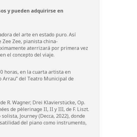
sos y pueden adquirirse en
ora del arte en estado puro. Así
e Zee Zee, pianista china-
óximamente aterrizará por primera vez
n el concepto del viaje.
00 horas, en la cuarta artista en
o Arrau” del Teatro Municipal de
 de R. Wagner; Drei Klavierstücke, Op.
s de pèlerinage II, II y III, de F. Liszt.
 solista, Journey (Decca, 2022), donde
rsatilidad del piano como instrumento,