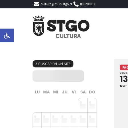
cultura@munistgo.cl
800203011
> BUSCAR EN UN MES
PA
2025
13
OCT
LU
MA
MI
JU
VI
SA
DO