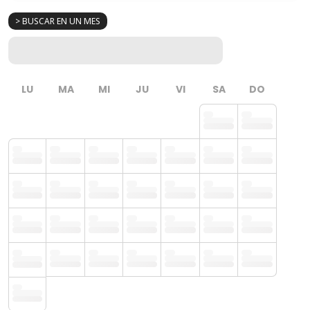
> BUSCAR EN UN MES
LU
MA
MI
JU
VI
SA
DO