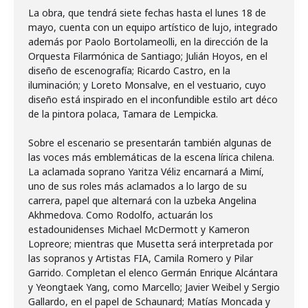
La obra, que tendrá siete fechas hasta el lunes 18 de
mayo, cuenta con un equipo artístico de lujo, integrado
además por Paolo Bortolameolli, en la dirección de la
Orquesta Filarmónica de Santiago; Julián Hoyos, en el
diseño de escenografía; Ricardo Castro, en la
iluminación; y Loreto Monsalve, en el vestuario, cuyo
diseño está inspirado en el inconfundible estilo art déco
de la pintora polaca, Tamara de Lempicka.
Sobre el escenario se presentarán también algunas de
las voces más emblemáticas de la escena lírica chilena.
La aclamada soprano Yaritza Véliz encarnará a Mimí,
uno de sus roles más aclamados a lo largo de su
carrera, papel que alternará con la uzbeka Angelina
Akhmedova. Como Rodolfo, actuarán los
estadounidenses Michael McDermott y Kameron
Lopreore; mientras que Musetta será interpretada por
las sopranos y Artistas FIA, Camila Romero y Pilar
Garrido. Completan el elenco Germán Enrique Alcántara
y Yeongtaek Yang, como Marcello; Javier Weibel y Sergio
Gallardo, en el papel de Schaunard; Matías Moncada y