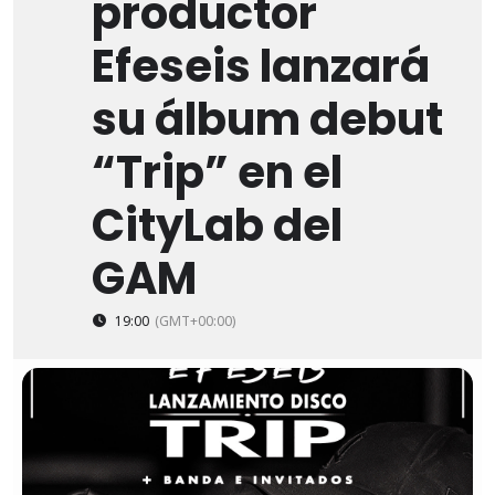
productor
Efeseis lanzará
su álbum debut
“Trip” en el
CityLab del
GAM
19:00
(GMT+00:00)