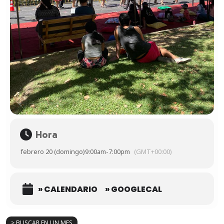
Hora
febrero 20 (domingo)
9:00am
-
7:00pm
(GMT+00:00)
» CALENDARIO
» GOOGLECAL
> BUSCAR EN UN MES