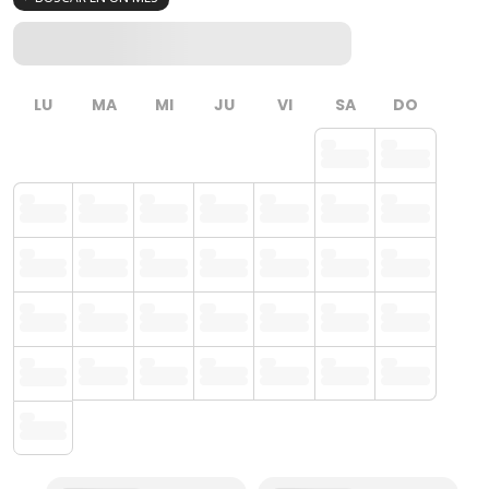
LU
MA
MI
JU
VI
SA
DO