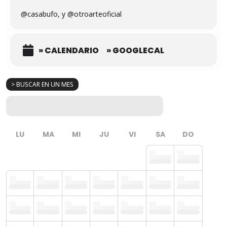
@casabufo, y @otroarteoficial
» CALENDARIO
» GOOGLECAL
> BUSCAR EN UN MES
LU
MA
MI
JU
VI
SA
DO