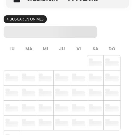
> BUSCAR EN UN MES
LU
MA
MI
JU
VI
SA
DO