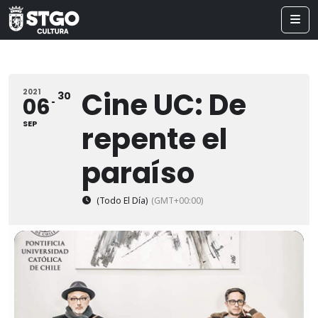
Cine UC: De
2021
30
06
SEP
repente el
paraíso
(Todo El Día)
(GMT+00:00)