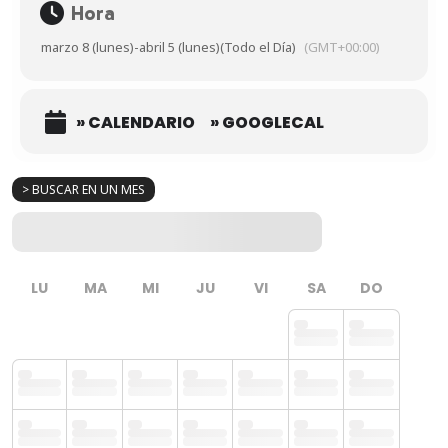
Hora
marzo 8 (lunes)
-
abril 5 (lunes)
(Todo el Día)
(GMT+00:00)
» CALENDARIO
» GOOGLECAL
> BUSCAR EN UN MES
LU
MA
MI
JU
VI
SA
DO