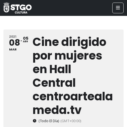
Cine dirigido
2021
05
08
ABR
MAR
por mujeres
en Hall
Central
centroarteala
meda.tv
(Todo El Día)
(GMT+00:00)