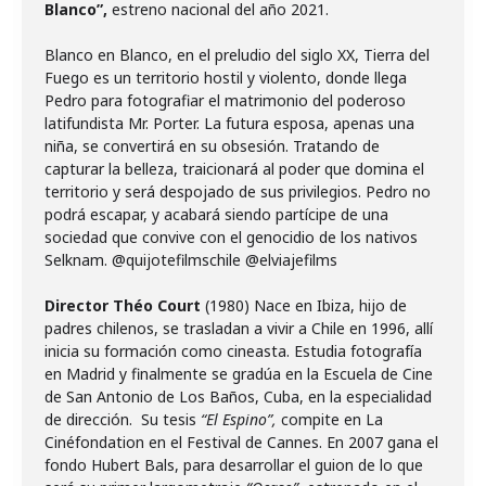
Blanco”
,
estreno nacional del año 2021.
Blanco en Blanco, en el preludio del siglo XX, Tierra del
Fuego es un territorio hostil y violento, donde llega
Pedro para fotografiar el matrimonio del poderoso
latifundista Mr. Porter. La futura esposa, apenas una
niña, se convertirá en su obsesión. Tratando de
capturar la belleza, traicionará al poder que domina el
territorio y será despojado de sus privilegios. Pedro no
podrá escapar, y acabará siendo partícipe de una
sociedad que convive con el genocidio de los nativos
Selknam. @quijotefilmschile @elviajefilms
Director Théo Court
(1980) Nace en Ibiza, hijo de
padres chilenos, se trasladan a vivir a Chile en 1996, allí
inicia su formación como cineasta. Estudia fotografía
en Madrid y finalmente se gradúa en la Escuela de Cine
de San Antonio de Los Baños, Cuba, en la especialidad
de dirección. Su tesis
“El Espino”,
compite en La
Cinéfondation en el Festival de Cannes. En 2007 gana el
fondo Hubert Bals, para desarrollar el guion de lo que