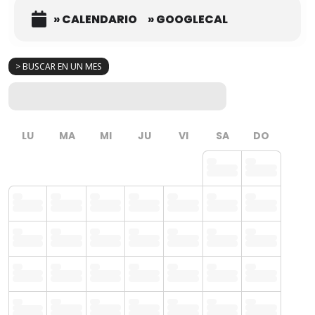
» CALENDARIO
» GOOGLECAL
> BUSCAR EN UN MES
LU
MA
MI
JU
VI
SA
DO