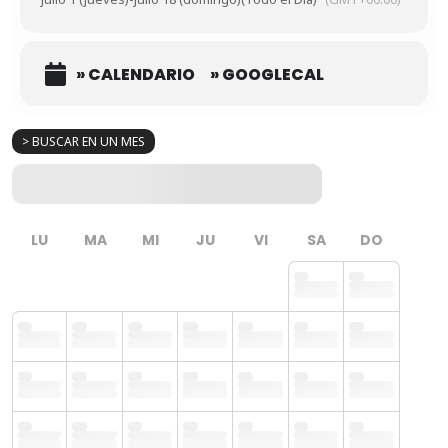
» CALENDARIO
» GOOGLECAL
> BUSCAR EN UN MES
LU
MA
MI
JU
VI
SA
DO