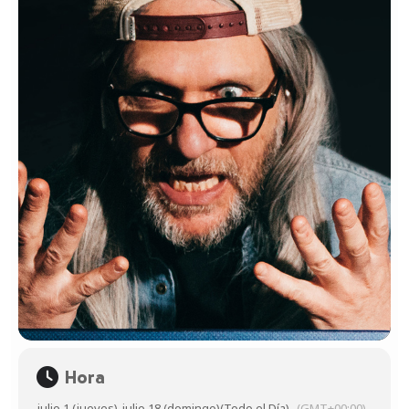
Hora
julio 1 (jueves)
-
julio 18 (domingo)
(Todo el Día)
(GMT+00:00)