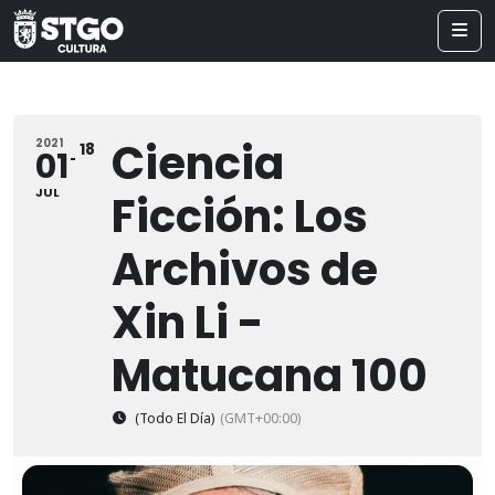
Ciencia
2021
18
01
JUL
Ficción: Los
Archivos de
Xin Li -
Matucana 100
(Todo El Día)
(GMT+00:00)