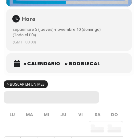
Hora
septiembre 5 (jueves)
-
noviembre 10 (domingo)
(Todo el Día)
(GMT+00:00)
» CALENDARIO
» GOOGLECAL
> BUSCAR EN UN MES
LU
MA
MI
JU
VI
SA
DO